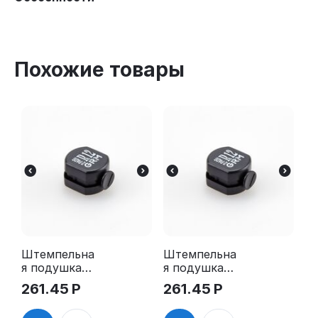
Похожие товары
Штемпельна
Штемпельна
я подушка
я подушка
для GRM R12
для GRM R12
261.45
Р
261.45
Р
2Pads
2Pads, синяя