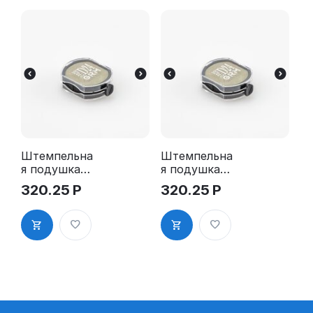
Штемпельна
Штемпельна
я подушка
я подушка
для GRM
для GRM
320.25
Р
320.25
Р
R24 2Pads
R24 2Pads,
синяя