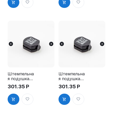
Штемпельна
Штемпельна
я подушка
я подушка
для GRM R17
для GRM R17
301.35
Р
301.35
Р
2Pads
2Pads, синяя