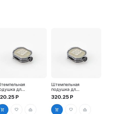
темпельная
Штемпельная
одушка для
подушка для
RM R24
GRM R24
20.25
Р
320.25
Р
Pads
2Pads, синяя