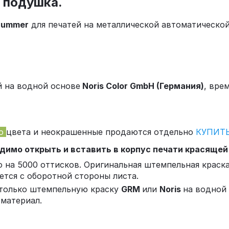
 подушка.
Hummer
для печатей на металлической автоматической
й на водной основе
Noris Color GmbH (Германия)
, вре
го
цвета и неокрашенные продаются отдельно
КУПИТ
имо открыть и вставить в корпус печати красящей
на 5000 оттисков. Оригинальная штемпельная краска
ется с оборотной стороны листа.
 только штемпельную краску
GRM
или
Noris
на водной 
 материал.