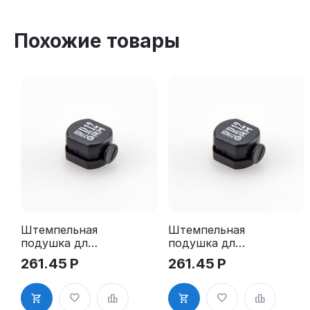
Похожие товары
Штемпельная
Штемпельная
подушка для
подушка для
GRM R12
GRM R12
261.45
Р
261.45
Р
2Pads
2Pads, синяя