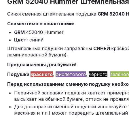
GRM 52040 Hummer Штемпельная
Синяя сменная штемпельная подушка
GRM 52040 
Совместима с оснастками:
GRM
452040 Hummer
Цвет:
синий
Штемпельные подушки заправлены
СИНЕЙ
краско
ламинированной бумаги).
Предназначены для бумаги!
Подушки
красного
,
фиолетового
,
чёрного
,
зелёно
Перед использованием сменную подушку необход
Первичной заправки подушки хватает примерно 
высыхает на обычной бумаге, оттиск не проявля
Для дозаправки сменной подушки используйте
масляная и т.п.) может повредить штемпельный