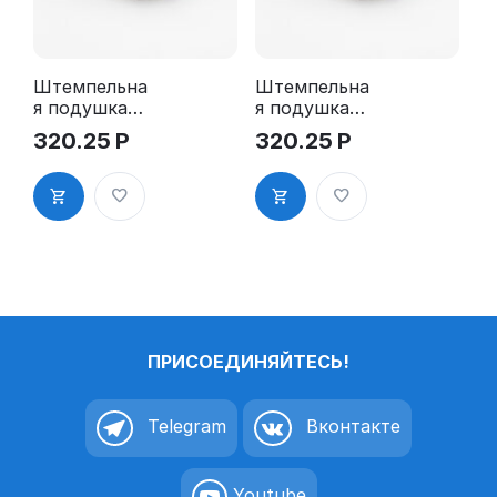
Штемпельна
Штемпельна
я подушка
я подушка
для GRM
для GRM
320.25
Р
320.25
Р
R24 2Pads
R24 2Pads,
синяя
ПРИСОЕДИНЯЙТЕСЬ!
Telegram
Вконтакте
Youtube