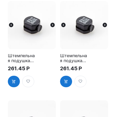
Штемпельна
Штемпельна
я подушка
я подушка
для GRM R12
для GRM R12
261.45
Р
261.45
Р
2Pads
2Pads, синяя