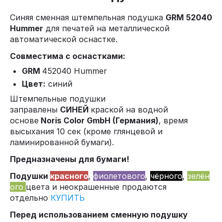
Синяя сменная штемпельная подушка
GRM 52040
Hummer
для печатей на металлической
автоматической оснастке.
Совместима с оснастками:
GRM
452040 Hummer
Цвет:
синий
Штемпельные подушки
заправлены
СИНЕЙ
краской на водной
основе
Noris Color GmbH (Германия)
, время
высыхания 10 сек (кроме глянцевой и
ламинированной бумаги).
Предназначены для бумаги!
Подушки
красного
,
фиолетового
,
чёрного
,
зелён
ого
цвета и неокрашенные продаются
отдельно
КУПИТЬ
Перед использованием сменную подушку