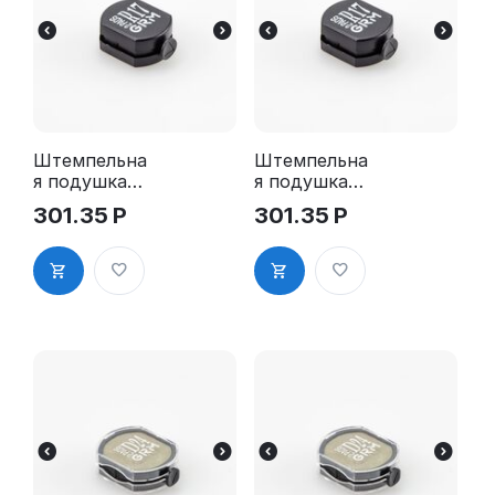
Штемпельна
Штемпельна
я подушка
я подушка
для GRM R17
для GRM R17
301.35
Р
301.35
Р
2Pads
2Pads, синяя