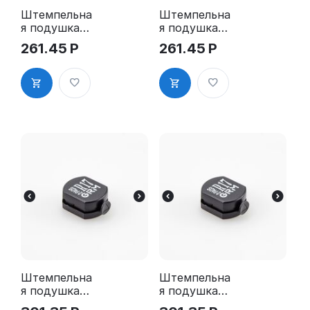
Штемпельна
Штемпельна
я подушка
я подушка
для GRM R12
для GRM R12
261.45
Р
261.45
Р
2Pads
2Pads, синяя
Штемпельна
Штемпельна
я подушка
я подушка
для GRM R17
для GRM R17