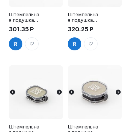
Штемпельна
Штемпельна
я подушка
я подушка
для GRM R17
для GRM
301.35
Р
320.25
Р
2Pads
R24 2Pads
Штемпельна
Штемпельна