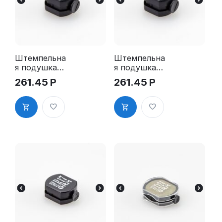
Штемпельна
Штемпельна
я подушка
я подушка
для GRM R12
для GRM R12
261.45
Р
261.45
Р
2Pads
2Pads, синяя