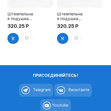
Штемпельна
Штемпельна
я подушка
я подушка
для GRM
для GRM
320.25
Р
320.25
Р
R24 2Pads
R24 2Pads,
синяя
ПРИСОЕДИНЯЙТЕСЬ!
Telegram
Вконтакте
Youtube