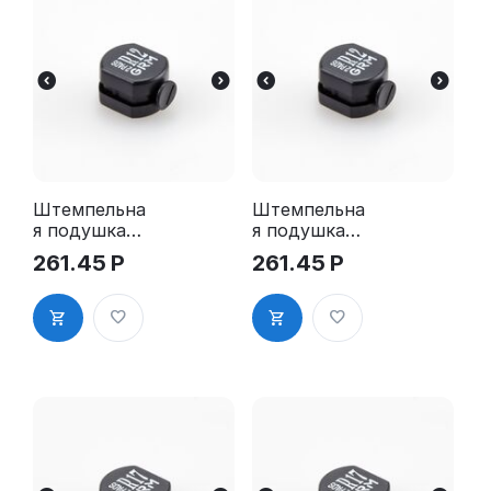
Штемпельна
Штемпельна
я подушка
я подушка
для GRM R12
для GRM R12
261.45
Р
261.45
Р
2Pads
2Pads, синяя