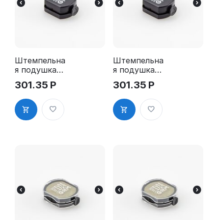
Штемпельна
Штемпельна
я подушка
я подушка
для GRM R17
для GRM R17
301.35
Р
301.35
Р
2Pads
2Pads, синяя