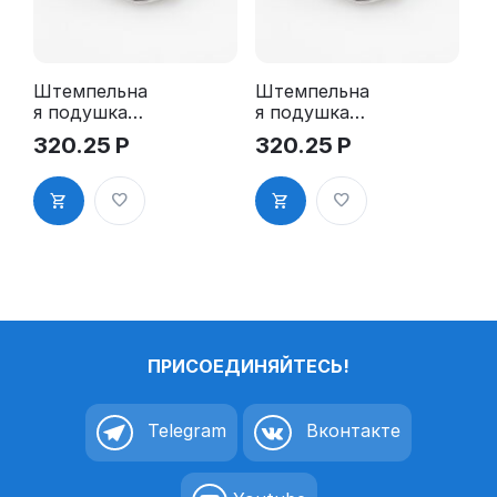
Штемпельна
Штемпельна
я подушка
я подушка
для GRM
для GRM
320.25
Р
320.25
Р
R24 2Pads
R24 2Pads,
синяя
ПРИСОЕДИНЯЙТЕСЬ!
Telegram
Вконтакте