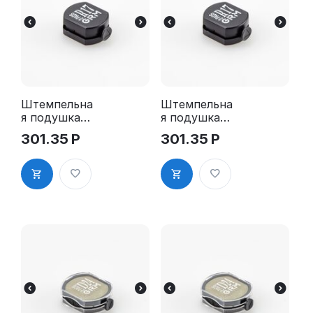
Штемпельна
Штемпельна
я подушка
я подушка
для GRM R17
для GRM R17
301.35
Р
301.35
Р
2Pads
2Pads, синяя