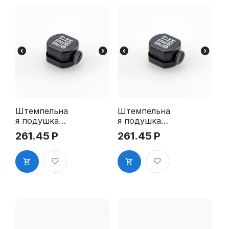
Штемпельна
Штемпельна
я подушка
я подушка
для GRM R12
для GRM R12
261.45
Р
261.45
Р
2Pads
2Pads, синяя