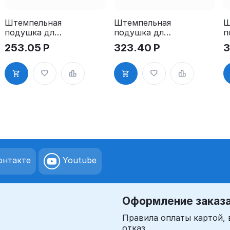
Штемпельная
Штемпельная
Ш
подушка для
подушка для
п
GRM 4911
GRM 4912
G
253.05
Р
323.40
Р
3
2Pads
2Pads
2
нтакте
Youtube
Оформление заказ
Правила оплаты картой, 
отказ