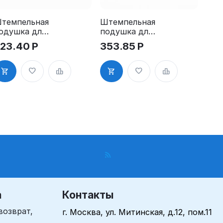
темпельная
Штемпельная
одушка для
подушка для
RM 4912
GRM 4913
23.40
Р
353.85
Р
Pads, синяя
2Pads
а
Контакты
возврат,
г. Москва, ул. Митинская, д.12, пом.11