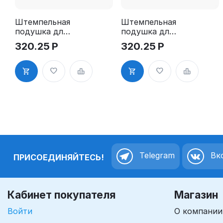
Штемпельная
Штемпельная
подушка для
подушка для
GRM 4925
GRM 4925
320.25
Р
320.25
Р
2Pads
2Pads, синяя
Telegram
Вко
ПРИСОЕДИНЯЙТЕСЬ!
Кабинет покупателя
Магазин
Войти
О компании