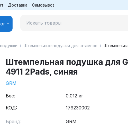
ат
Доставка
Самовывоз
ог
/
/
 подушки
Штемпельные подушки для штампов
Штемпельна
Штемпельная подушка для 
4911 2Pads, синяя
GRM
Вес:
0.012 кг
КОД:
179230002
Бренд:
GRM