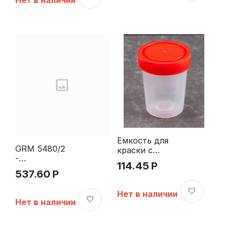
Нет в наличии
5030, 5546,
5558, 5510,
5200, сине-
сине-
красная
красная
Емкость для
GRM 5480/2
краски с
-
винтовой
114.45
Р
Штемпельна
крышкой,
537.60
Р
я подушка
объем 100
для Trodat
мл
Нет в наличии
5480, 5485,
Нет в наличии
5208, сине-
красная