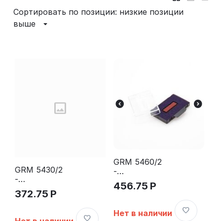
Сортировать по позиции: низкие позиции
выше
GRM 5460/2
GRM 5430/2
-
-
Штемпельна
456.75
Р
Штемпельна
я подушка
372.75
Р
я подушка
для Trodat
для Trodat
5460, 5465,
Нет в наличии
5430, 5435,
5204, 5206,