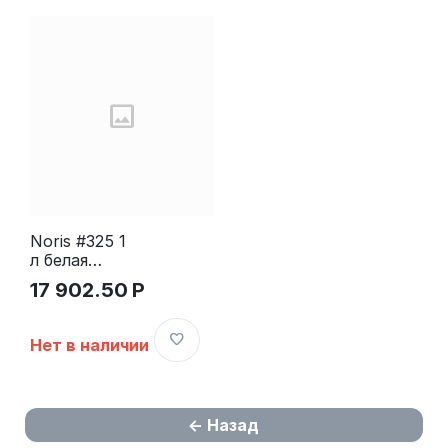
Noris #325 1
л белая
краска для
17 902.50
Р
хлопк.
тканей,
стойкая к
Нет в наличии
кипячению
Назад