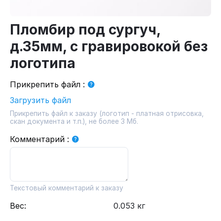
Пломбир под сургуч,
д.35мм, с гравировокой без
логотипа
Прикрепить файл
:
Загрузить файл
Прикрепить файл к заказу (логотип - платная отрисовка,
скан документа и т.п.), не более 3 Мб.
Комментарий
:
Текстовый комментарий к заказу
Вес:
0.053 кг