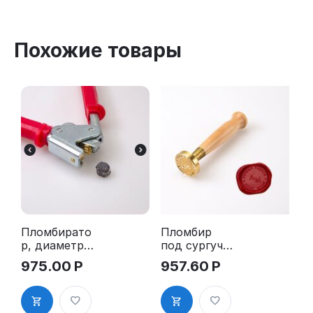
Похожие товары
Пломбирато
Пломбир
р, диаметр
под сургуч,
10мм, с
д.30мм, с
975.00
Р
957.60
Р
гравировко
гравировок
й плашек
ой без
логотипа