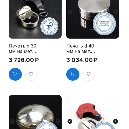
Печать d 30
Печать d 40
мм на мет.
мм на мет.
Осн.
Осн.
3 726.00
Р
3 034.00
Р
"КОМПАКТ"
"ДИСКО" (с
(с
подушкой)
подушкой) в
OL-21 040 D"
черном кож.
Чехле OL-21
030 Cs"