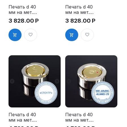
Печать d 40
Печать d 40
мм на мет.
мм на мет.
Осн.
Осн.
3 828.00
Р
3 828.00
Р
"КОМПАКТ"
"КОМПАКТ"
(с
(с
подушкой) в
подушкой) в
синем кож.
черном кож.
Чехле OL-21
Чехле OL-21
040 Cs"
040 Cs"
Печать d 40
Печать d 40
мм на мет.
мм на мет.
Осн.
Осн.