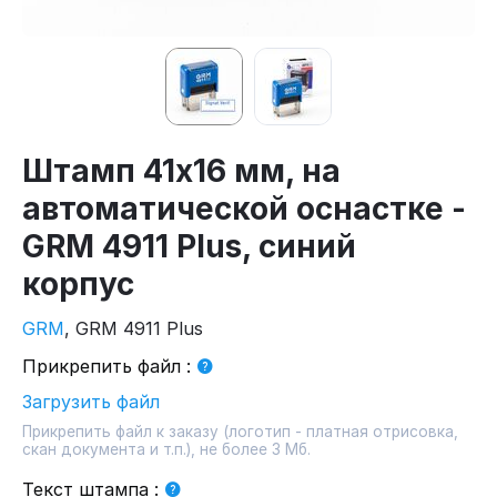
Штамп 41х16 мм, на
автоматической оснастке -
GRM 4911 Plus, синий
корпус
GRM
, GRM 4911 Plus
Прикрепить файл
:
Загрузить файл
Прикрепить файл к заказу (логотип - платная отрисовка,
скан документа и т.п.), не более 3 Мб.
Текст штампа
: