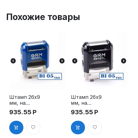
Похожие товары
Штамп 26х9
Штамп 26х9
мм, на
мм, на
автоматиче
автоматиче
935.55
Р
935.55
Р
ской
ской
оснастке -
оснастке -
GRM 4910
GRM 4910
P3, корпус
P3, корпус