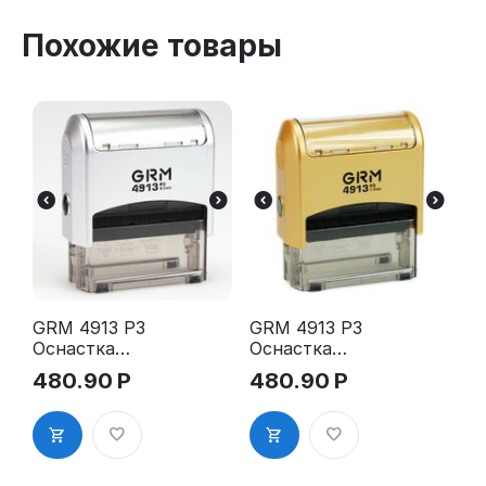
Похожие товары
GRM 4913 P3
GRM 4913 P3
Оснастка
Оснастка
для штампа,
для штампа,
480.90
Р
480.90
Р
59х23мм,
59х23мм,
серебрянны
золотой
й корпус
корпус