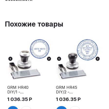
Похожие товары
GRM HR40
GRM HR45
DIY/1 -
DIY/2 -
Самонаборн
Самонаборн
1 036.35
Р
1 036.35
Р
ая, ручная
ая, ручная
печать, 1
печать, 2