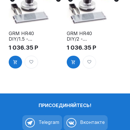
GRM HR40
GRM HR40
DIY/1.5 -
DIY/2 -
Самонаборн
Самонаборн
1 036.35
Р
1 036.35
Р
ая, ручная
ая, ручная
печать, 1,5
печать, 2
круга без
круга без
микротекст
микротекст
а, 1 касса
а, 1 касса
ПРИСОЕДИНЯЙТЕСЬ!
Telegram
Вконтакте