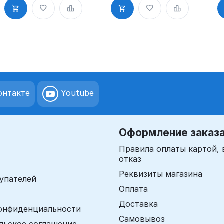
слоем
слоем
с
нтакте
Youtube
Оформление заказ
Правила оплаты картой, 
отказ
Реквизиты магазина
упателей
Оплата
а
Доставка
онфиденциальности
Самовывоз
льское соглашение