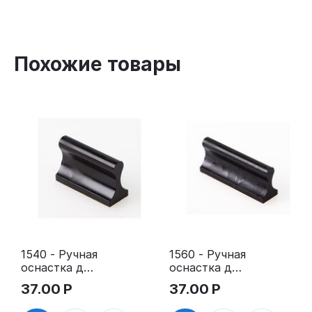
Похожие товары
1540 - Ручная
1560 - Ручная
оснастка для
оснастка для
штампа
штампа
37.00
Р
37.00
Р
15х40 мм с
15х60 мм с
клеевым
клеевым