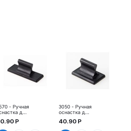
570 - Ручная
3050 - Ручная
снастка для
оснастка для
тампа
штампа
0.90
Р
40.90
Р
5х70 мм с
30х50 мм с
леевым
клеевым