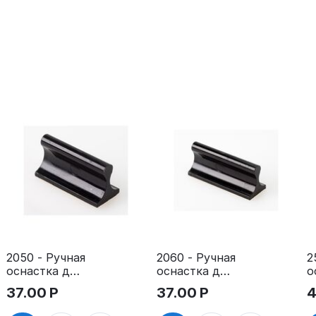
2050 - Ручная
2060 - Ручная
2
оснастка для
оснастка для
о
штампа
штампа
ш
37.00
Р
37.00
Р
4
20х50 мм с
20х60 мм с
2
клеевым
клеевым
к