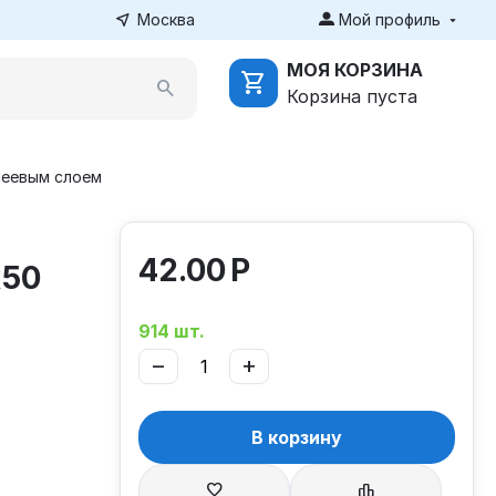
Москва
Мой профиль
МОЯ КОРЗИНА
Корзина пуста
леевым слоем
42.00
Р
х50
914 шт.
−
+
В корзину