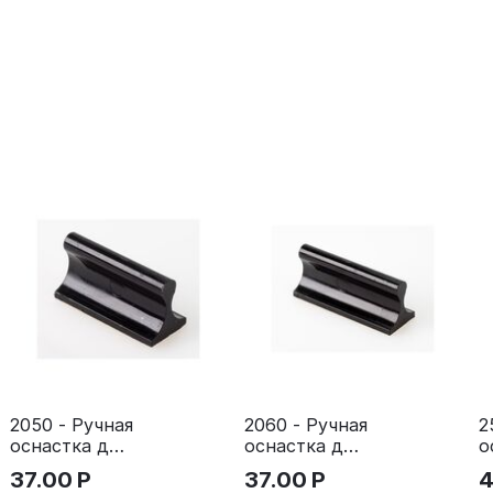
2050 - Ручная
2060 - Ручная
2
оснастка для
оснастка для
о
штампа
штампа
ш
37.00
Р
37.00
Р
4
20х50 мм с
20х60 мм с
2