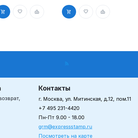
леевым
клеевым
лоем
слоем
а
Контакты
возврат,
г. Москва, ул. Митинская, д.12, пом.11
+7 495 231-4420
Пн-Пт 9.00 - 18.00
grm@expressstamp.ru
Посмотреть на карте