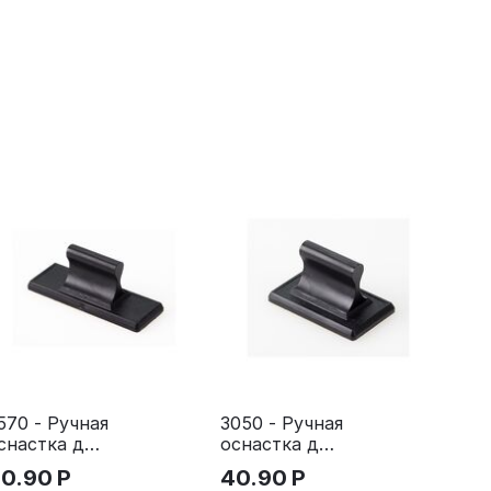
570 - Ручная
3050 - Ручная
снастка для
оснастка для
тампа
штампа
0.90
Р
40.90
Р
5х70 мм с
30х50 мм с