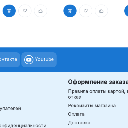
клеевым
клеевым
к
слоем
слоем
с
нтакте
Youtube
Оформление заказ
Правила оплаты картой, 
отказ
Реквизиты магазина
упателей
Оплата
а
Доставка
онфиденциальности