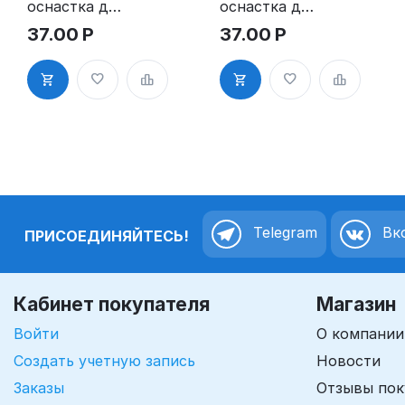
оснастка для
оснастка для
штампа
штампа
37.00
Р
37.00
Р
15х40 мм с
15х60 мм с
клеевым
клеевым
слоем
слоем
Telegram
Вко
ПРИСОЕДИНЯЙТЕСЬ!
Кабинет покупателя
Магазин
Войти
О компании
Создать учетную запись
Новости
Заказы
Отзывы пок