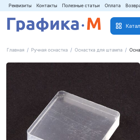
Реквизиты
Контакты
Полезные статьи
Оплата
Возвр
Катал
/
/
/
Главная
Ручная оснастка
Оснастка для штампа
Осна