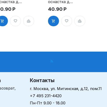
снастка для
оснастка для
тампа
штампа
0.90
Р
40.90
Р
5х70 мм с
30х50 мм с
леевым
клеевым
лоем
слоем
а
Контакты
возврат,
г. Москва, ул. Митинская, д.12, пом.11
+7 495 231-4420
Пн-Пт 9.00 - 18.00