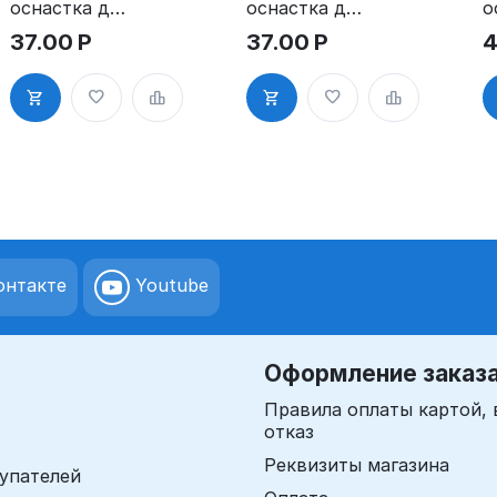
оснастка для
оснастка для
о
штампа
штампа
ш
37.00
Р
37.00
Р
4
20х50 мм с
20х60 мм с
2
клеевым
клеевым
к
слоем
слоем
с
нтакте
Youtube
Оформление заказ
Правила оплаты картой, 
отказ
Реквизиты магазина
упателей