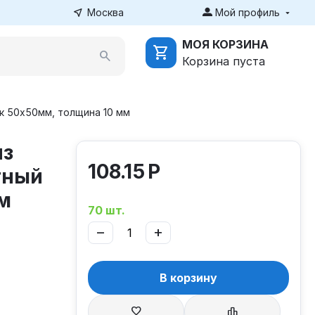
Москва
Мой профиль
МОЯ КОРЗИНА
Корзина пуста
ок 50х50мм, толщина 10 мм
из
108.15
Р
тный
м
70 шт.
−
+
В корзину