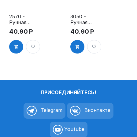
2570 -
3050 -
Ручная
Ручная
оснастка
оснастка
40.90
Р
40.90
Р
для штампа
для штампа
25х70 мм с
30х50 мм с
клеевым
клеевым
слоем
слоем
ПРИСОЕДИНЯЙТЕСЬ!
Telegram
Вконтакте
Youtube