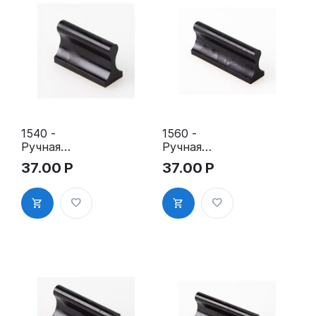
1540 -
1560 -
Ручная
Ручная
оснастка
оснастка
37.00
Р
37.00
Р
для штампа
для штампа
15х40 мм с
15х60 мм с
клеевым
клеевым
слоем
слоем