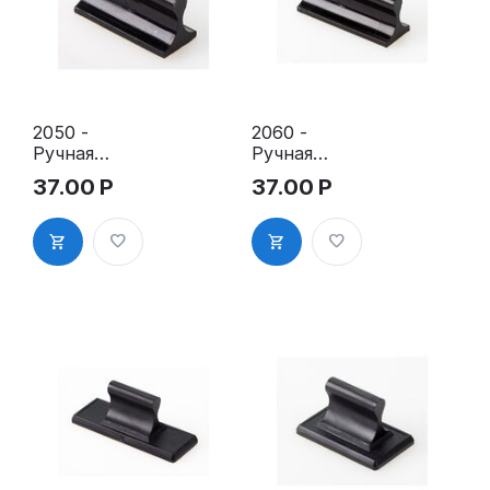
2050 -
2060 -
Ручная
Ручная
оснастка
оснастка
37.00
Р
37.00
Р
для штампа
для штампа
20х50 мм с
20х60 мм с
клеевым
клеевым
слоем
слоем