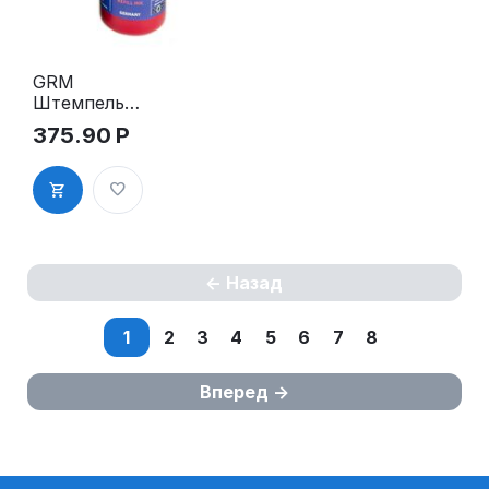
GRM
Штемпельна
я краска
375.90
Р
красная 30
мл
Назад
1
2
3
4
5
6
7
8
Вперед