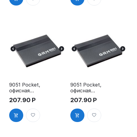
70x110 мм,
а, 50x50мм
фиолетовая
9051 Pocket,
9051 Pocket,
офисная
офисная
настольная
настольная
207.90
Р
207.90
Р
штемпельна
штемпельна
я подушка,
я подушка,
65x82 мм,
65x82 мм,
фиолетовая
синяя