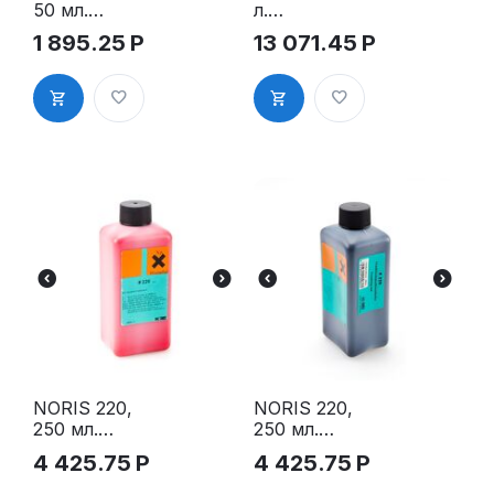
50 мл.
л.
Быстросохн
Быстросохн
1 895.25
Р
13 071.45
Р
ущая
ущая
штемпельна
штемпельна
я краска на
я краска для
масляной
франкирова
основе,
льных
красная
машин,
красная
NORIS 220,
NORIS 220,
250 мл.
250 мл.
Быстросохн
Штемпельна
4 425.75
Р
4 425.75
Р
ущая
я краска для
штемпельна
франкирова