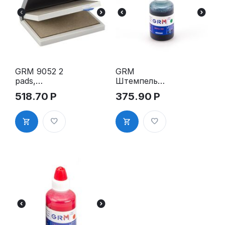
GRM 9052 2
GRM
pads,
Штемпельна
настольная
я краска
518.70
Р
375.90
Р
штемпельна
зеленая 30
я подушка,
мл
70x110 мм