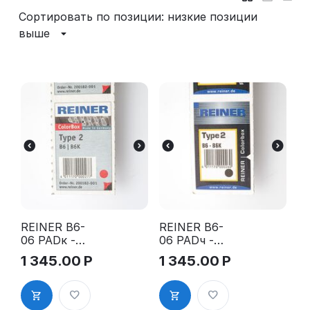
Сортировать по позиции: низкие позиции
выше
REINER B6-
REINER B6-
06 PADк -
06 PADч -
Сменная
Сменная
1 345.00
Р
1 345.00
Р
штемпельна
штемпельна
я подушка
я подушка
для В6, В6К,
для В6, В6К,
красная
черная