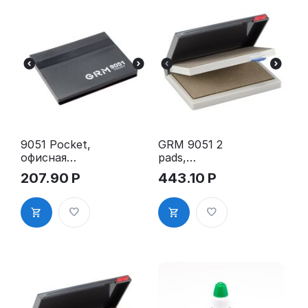
9051 Pocket,
GRM 9051 2
офисная
pads,
настольная
настольная
207.90
Р
443.10
Р
штемпельна
штемпельна
я подушка,
я подушка,
65x82 мм,
50x90 мм
неокрашенн
ая