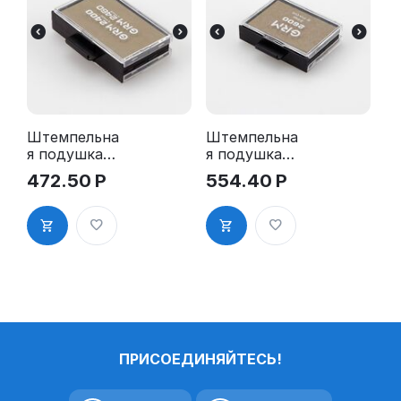
Штемпельна
Штемпельна
я подушка
я подушка
для GRM
для GRM
472.50
Р
554.40
Р
2400 2Pads,
2600 2Pads,
2460 2Pads
2660 2Pads,
5206 2Pads,
5460 2Pads
ПРИСОЕДИНЯЙТЕСЬ!