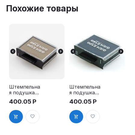
Похожие товары
Штемпельна
Штемпельна
я подушка
я подушка
для GRM
для GRM
400.05
Р
400.05
Р
2100 2Pads,
2100 2Pads,
2160 2Pads,
2160 2Pads,
5200 2Pads,
5200 2Pads,
5430 2Pads
5430 2Pads,
синяя