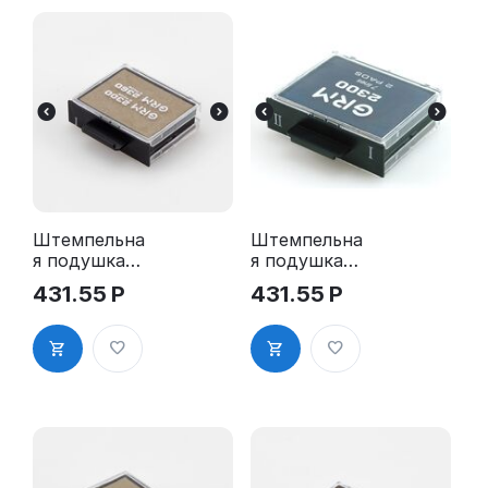
Штемпельна
Штемпельна
я подушка
я подушка
для GRM
для GRM
431.55
Р
431.55
Р
2300 2Pads,
2300 2Pads,
2360 2Pads
2360 2Pads,
синяя