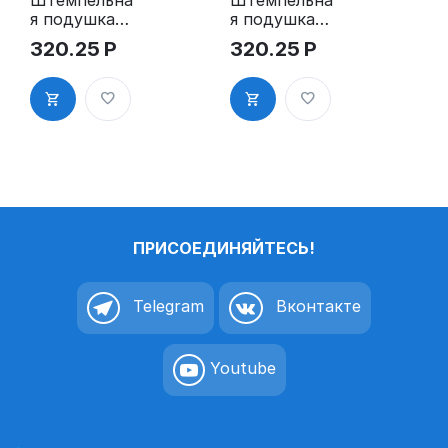
я подушка
я подушка
для GRM
для GRM
320.25
Р
320.25
Р
R24 2Pads
R24 2Pads,
синяя
ПРИСОЕДИНЯЙТЕСЬ!
Telegram
Вконтакте
Youtube