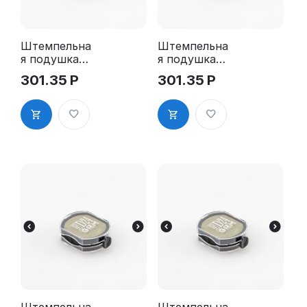
Штемпельна
Штемпельна
я подушка
я подушка
для GRM R17
для GRM R17
301.35
Р
301.35
Р
2Pads
2Pads, синяя
Штемпельна
Штемпельна