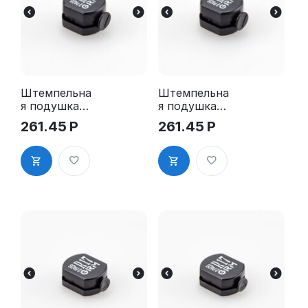
Штемпельна
Штемпельна
я подушка
я подушка
для GRM R12
для GRM R12
261.45
Р
261.45
Р
2Pads
2Pads, синяя