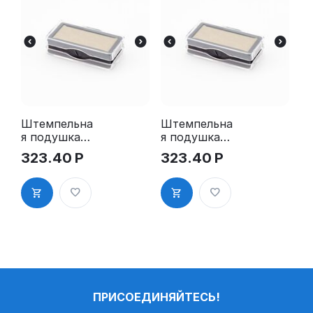
Штемпельна
Штемпельна
я подушка
я подушка
для GRM
для GRM
323.40
Р
323.40
Р
4912 2Pads
4912 2Pads,
синяя
ПРИСОЕДИНЯЙТЕСЬ!