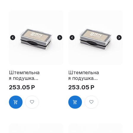
Штемпельна
Штемпельна
я подушка
я подушка
для GRM
для GRM
253.05
Р
253.05
Р
4911 2Pads
4911 2Pads,
синяя