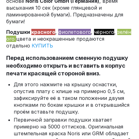
основе
Noris Color GmbH (Германия)
, время
высыхания 10 сек (кроме глянцевой и
ламинированной бумаги). Предназначены для
бумаги!
Подушки
красного
,
фиолетового
,
чёрного
,
зелён
ого
цвета и неокрашенные продаются
отдельно
КУПИТЬ
Перед использованием сменную подушку
необходимо открыть и вставить в корпус
печати красящей стороной вниз.
Для этого нажмите на крышку оснастки,
опустив плату с клише на примерно 0,5 см,
зафиксируйте её в таком положении двумя
кнопками по бокам крышки и в открывшийся
проём вставьте подушку.
Первичной заправки подушки хватает
примерно на 5000 оттисков. Оригинальная
штемпельная краска Noris или GRM обладает