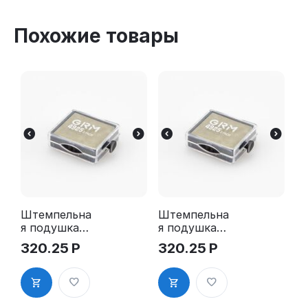
Похожие товары
Штемпельна
Штемпельна
я подушка
я подушка
для GRM
для GRM
320.25
Р
320.25
Р
4925 2Pads
4925 2Pads,
синяя