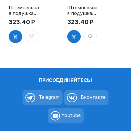
Штемпельна
Штемпельна
я подушка
я подушка
для GRM
для GRM
323.40
Р
323.40
Р
4912 2Pads
4912 2Pads,
синяя
ПРИСОЕДИНЯЙТЕСЬ!
Telegram
Вконтакте
Youtube