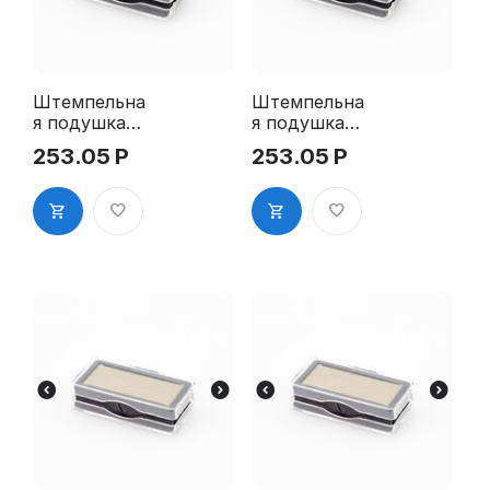
Штемпельна
Штемпельна
я подушка
я подушка
для GRM
для GRM
253.05
Р
253.05
Р
4911 2Pads
4911 2Pads,
синяя