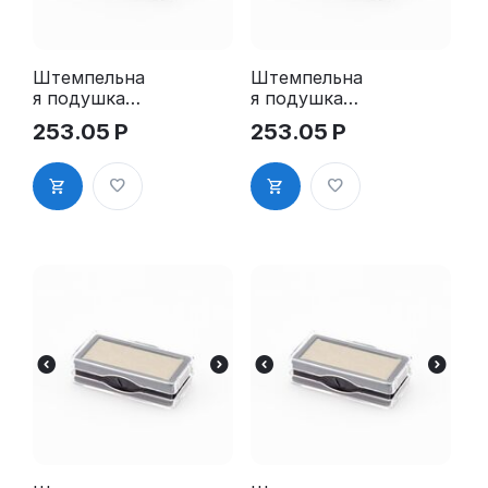
Штемпельна
Штемпельна
я подушка
я подушка
для GRM
для GRM
253.05
Р
253.05
Р
4911 2Pads
4911 2Pads,
синяя