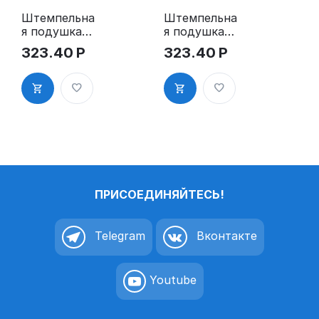
Штемпельна
Штемпельна
я подушка
я подушка
для GRM
для GRM
323.40
Р
323.40
Р
4912 2Pads
4912 2Pads,
синяя
ПРИСОЕДИНЯЙТЕСЬ!
Telegram
Вконтакте
Youtube