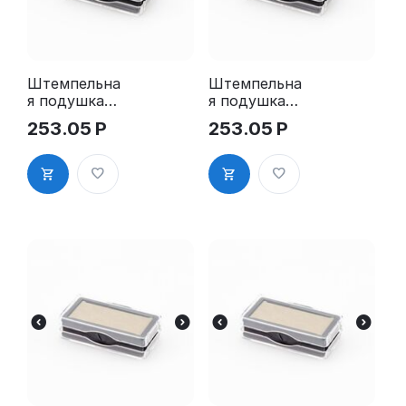
Штемпельна
Штемпельна
я подушка
я подушка
для GRM
для GRM
253.05
Р
253.05
Р
4911 2Pads
4911 2Pads,
синяя