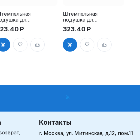
темпельная
Штемпельная
одушка для
подушка для
RM 4912
GRM 4912
23.40
Р
323.40
Р
Pads
2Pads, синяя
а
Контакты
возврат,
г. Москва, ул. Митинская, д.12, пом.11