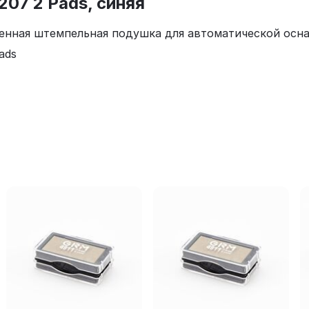
07 2 Pads, синяя
менная штемпельная подушка для автоматической осна
ads