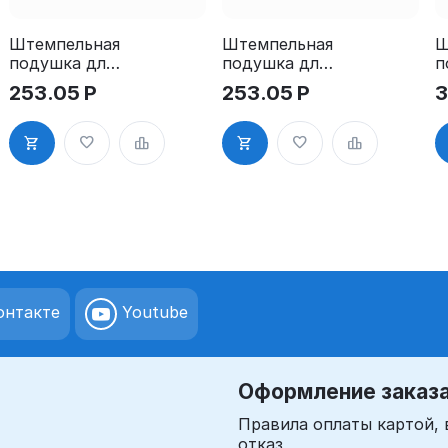
Штемпельная
Штемпельная
Ш
подушка для
подушка для
п
GRM 4911
GRM 4911
G
253.05
Р
253.05
Р
3
2Pads
2Pads, синяя
2
нтакте
Youtube
Оформление заказ
Правила оплаты картой, 
отказ