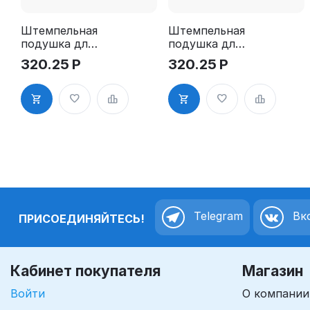
Штемпельная
Штемпельная
подушка для
подушка для
GRM 4925
GRM 4925
320.25
Р
320.25
Р
2Pads
2Pads, синяя
Telegram
Вко
ПРИСОЕДИНЯЙТЕСЬ!
Кабинет покупателя
Магазин
Войти
О компании