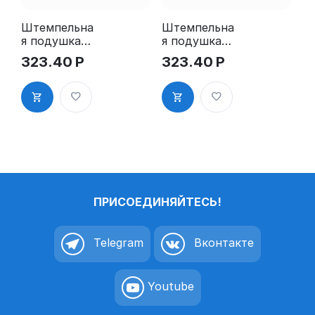
Штемпельна
Штемпельна
я подушка
я подушка
для GRM
для GRM
323.40
Р
323.40
Р
4912 2Pads
4912 2Pads,
синяя
ПРИСОЕДИНЯЙТЕСЬ!
Telegram
Вконтакте
Youtube