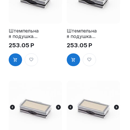
Штемпельна
Штемпельна
я подушка
я подушка
для GRM
для GRM
253.05
Р
253.05
Р
4911 2Pads
4911 2Pads,
синяя