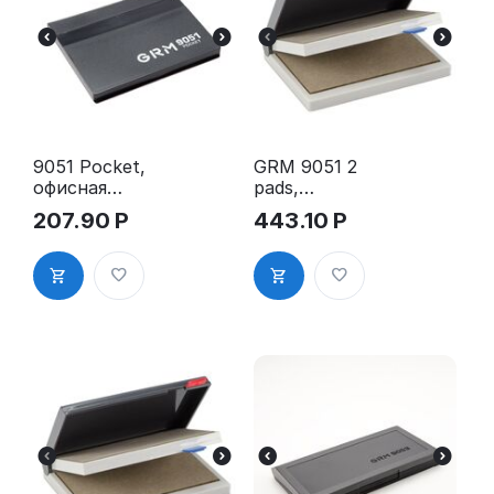
9051 Pocket,
GRM 9051 2
офисная
pads,
настольная
настольная
207.90
Р
443.10
Р
штемпельна
штемпельна
я подушка,
я подушка,
65x82 мм,
50x90 мм
неокрашенн
ая