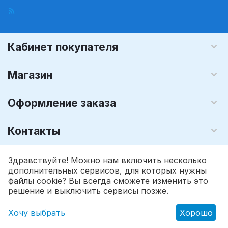
Кабинет покупателя
Магазин
Оформление заказа
Контакты
© 2008 - 2026 Графика-М (розничный интернет магазин). На
Здравствуйте! Можно нам включить несколько
базе
CS-Cart - Платформа для интернет-магазинов
дополнительных сервисов, для которых нужны
файлы cookie? Вы всегда сможете изменить это
решение и выключить сервисы позже.
Хочу выбрать
Хорошо
Главная
Каталог
Корзина
Избранное
Профиль