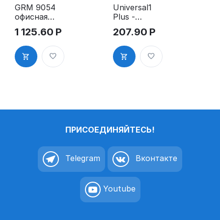
GRM 9054
Universal1
офисная
Plus -
настольная
настольная
1 125.60
Р
207.90
Р
штемпельна
штемпельна
я подушка
я подушка,
108*186 мм
55х60 мм.
(по
материалу
100,7 х 180,4
мм)
ПРИСОЕДИНЯЙТЕСЬ!
Telegram
Вконтакте
Youtube