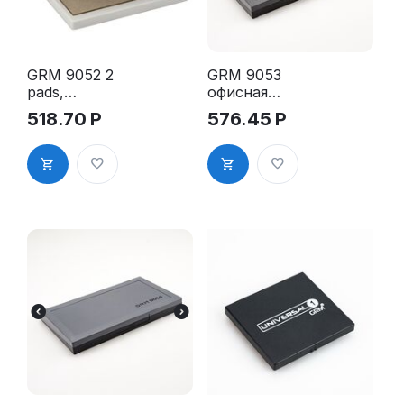
GRM 9052 2
GRM 9053
pads,
офисная
настольная
настольная
518.70
Р
576.45
Р
штемпельна
штемпельна
я подушка,
я подушка
70x110 мм
80*155
мм(по
материалу
70,8 х 150,4
мм)
(Графика-М)