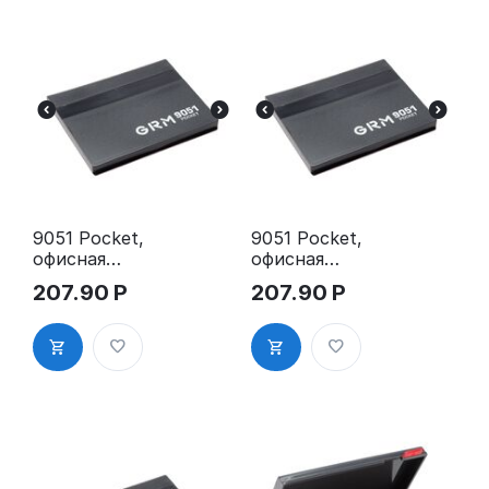
9051 Pocket,
9051 Pocket,
офисная
офисная
настольная
настольная
207.90
Р
207.90
Р
штемпельна
штемпельна
я подушка,
я подушка,
65x82 мм,
65x82 мм,
фиолетовая
синяя