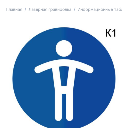
/
/
Главная
Лазерная гравировка
Информационные таблич