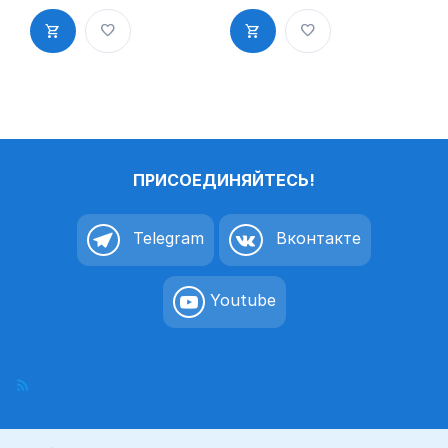
кафе,
раздевалка,
столовая,
вешалка»
буфет»
пиктограмм
таблички на
а K7
дверь, на
стену
пиктограмм
а K6
ПРИСОЕДИНЯЙТЕСЬ!
Telegram
Вконтакте
Youtube