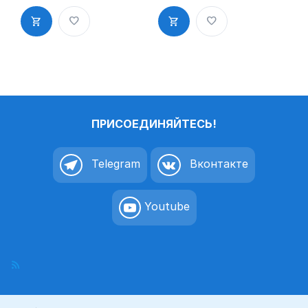
кафе,
раздевалка,
столовая,
вешалка»
буфет»
пиктограмм
таблички на
а K7
дверь, на
стену
пиктограмм
а K6
ПРИСОЕДИНЯЙТЕСЬ!
Telegram
Вконтакте
Youtube