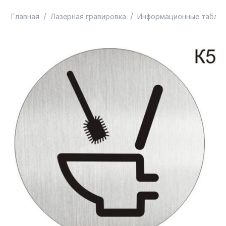
/
/
Главная
Лазерная гравировка
Информационные таблич