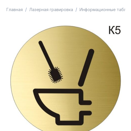
/
/
Главная
Лазерная гравировка
Информационные таблич