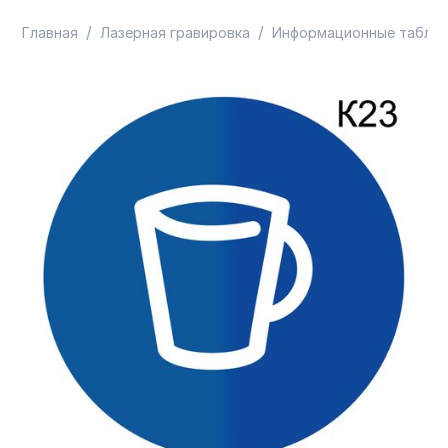
/
/
Главная
Лазерная гравировка
Информационные таблич