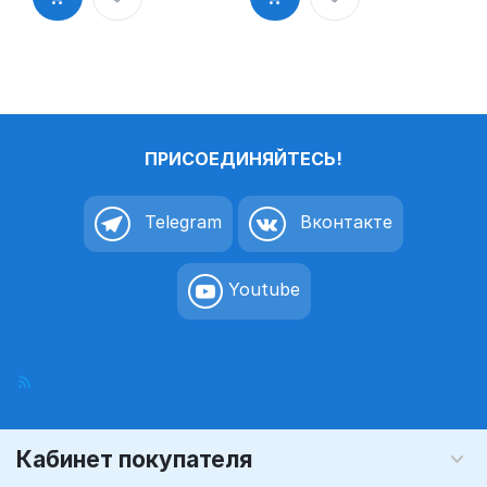
туалете»
буфет»
пиктограмм
таблички на
а K5
дверь, на
стену
пиктограмм
а K6
ПРИСОЕДИНЯЙТЕСЬ!
Telegram
Вконтакте
Youtube
Кабинет покупателя