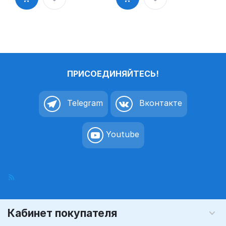
туалете»
буфет»
пиктограмм
таблички на
а K5
дверь, на
стену
пиктограмм
а K6
ПРИСОЕДИНЯЙТЕСЬ!
Telegram
Вконтакте
Youtube
Кабинет покупателя