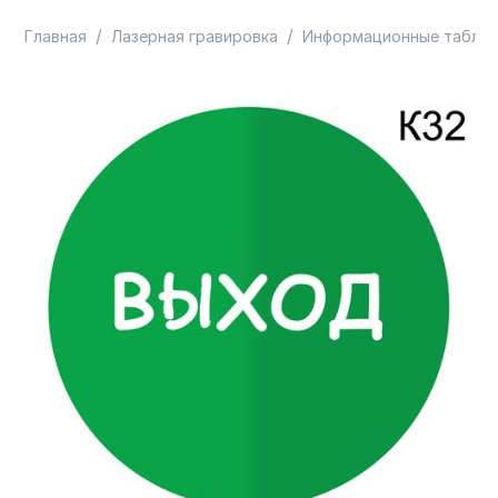
/
/
Главная
Лазерная гравировка
Информационные таблич