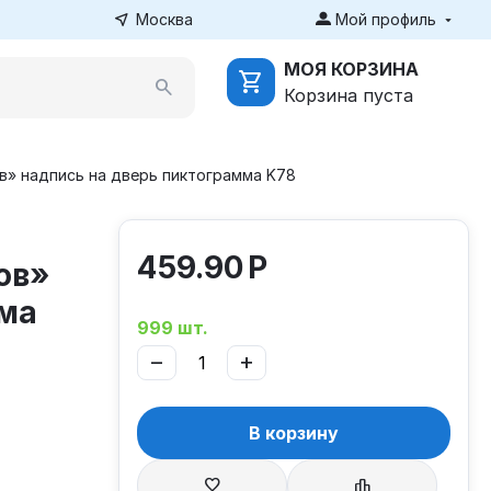
Москва
Мой профиль
МОЯ КОРЗИНА
Корзина пуста
в» надпись на дверь пиктограмма K78
459.90
Р
ов»
мма
999 шт.
−
+
В корзину