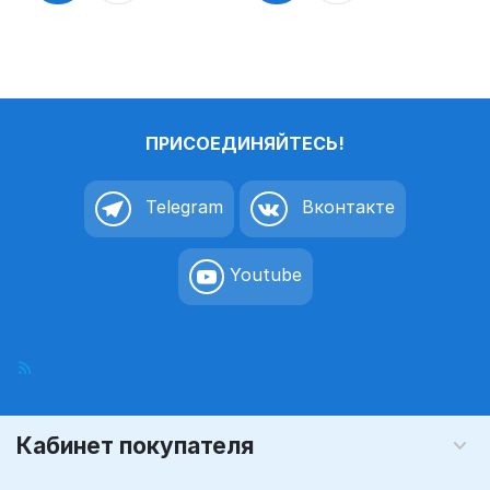
пиктограмм
таблички на
а K5
дверь, на
стену
пиктограмм
а K6
ПРИСОЕДИНЯЙТЕСЬ!
Telegram
Вконтакте
Youtube
Кабинет покупателя