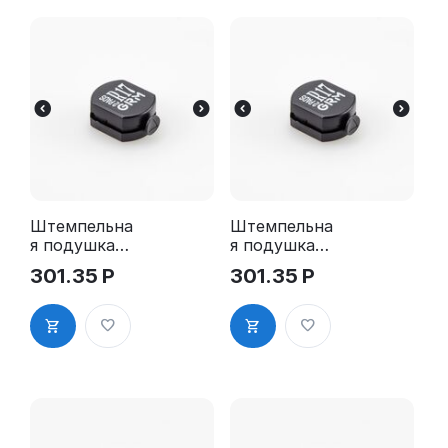
Штемпельна
Штемпельна
я подушка
я подушка
для GRM R17
для GRM R17
301.35
Р
301.35
Р
2Pads
2Pads, синяя