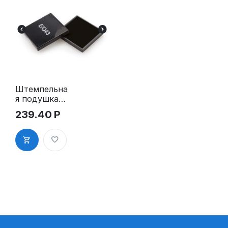
Штемпельна
я подушка
E/Q43 для
239.40
Р
Colop Q43,
Q43d (№8)