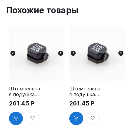
Похожие товары
Штемпельна
Штемпельна
я подушка
я подушка
для GRM R12
для GRM R12
261.45
Р
261.45
Р
2Pads
2Pads, синяя