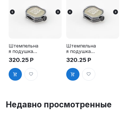
Штемпельна
Штемпельна
я подушка
я подушка
для GRM
для GRM
320.25
Р
320.25
Р
R24 2Pads
R24 2Pads,
синяя
Недавно просмотренные