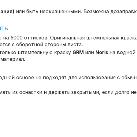
мания)
или быть неокрашенными. Возможна дозаправка
ИТЬ
на 5000 оттисков. Оригинальная штемпельная краска
ется с оборотной стороны листа.
 только штемпельную краску
GRM
или
Noris
на водной 
 материал.
водной основе не подходят для использования с обы
ать из оснастки и держать закрытыми, если долго н