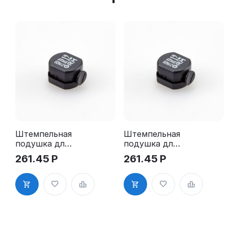
Штемпельная
Штемпельная
подушка для
подушка для
GRM R12
GRM R12
261.45
Р
261.45
Р
2Pads
2Pads, синяя