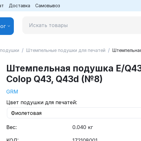
ат
Доставка
Самовывоз
ог
/
/
 подушки
Штемпельные подушки для печатей
Штемпельная
Штемпельная подушка E/Q43
Colop Q43, Q43d (№8)
GRM
Цвет подушки для печатей:
Вес:
0.040 кг
КОД:
172108001