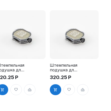
темпельная
Штемпельная
одушка для
подушка для
RM R24
GRM R24
20.25
Р
320.25
Р
Pads
2Pads, синяя