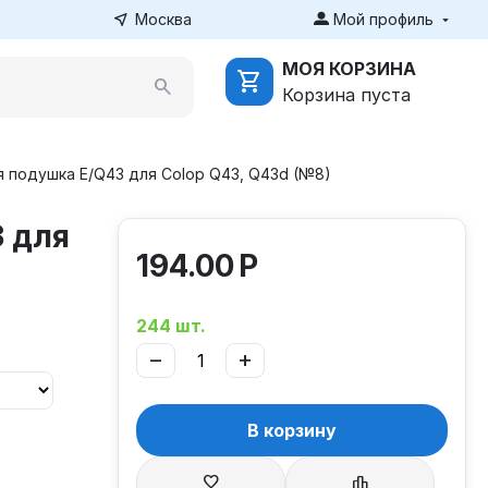
Москва
Мой профиль
МОЯ КОРЗИНА
Корзина пуста
 подушка E/Q43 для Colop Q43, Q43d (№8)
 для
194.00
Р
244 шт.
−
+
В корзину