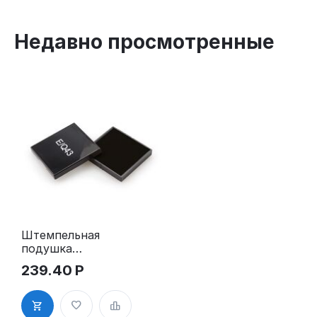
Недавно просмотренные
Штемпельная
подушка
E/Q43 для
239.40
Р
Colop Q43,
Q43d (№8)