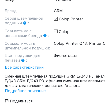
Бренд:
GRM
Серия штемпельной
Colop Printer
подушки
:
Совместима с
Colop
оснастками бренда
:
Совместимость
Colop Printer Q43, Printer 
штемпельной подушки:
Цвет подушки для
Фиолетовая
печатей
:
Все характеристики
Сменная штемпельная подушка GRM E/Q43 P3, анал
E/Q43 GRM E/Q43 P3 офисная сменная штемпельна
для автоматических оснасток. Аналог...
Подробное описание
Поделиться