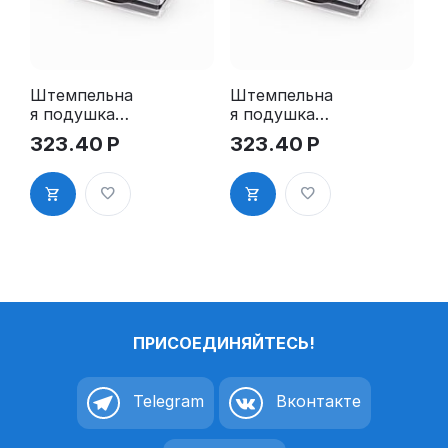
Штемпельна
Штемпельна
я подушка
я подушка
для GRM
для GRM
323.40
Р
323.40
Р
4912 2Pads
4912 2Pads,
синяя
ПРИСОЕДИНЯЙТЕСЬ!
Telegram
Вконтакте