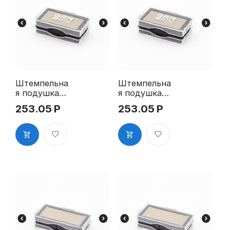
Штемпельна
Штемпельна
я подушка
я подушка
для GRM
для GRM
253.05
Р
253.05
Р
4911 2Pads
4911 2Pads,
синяя