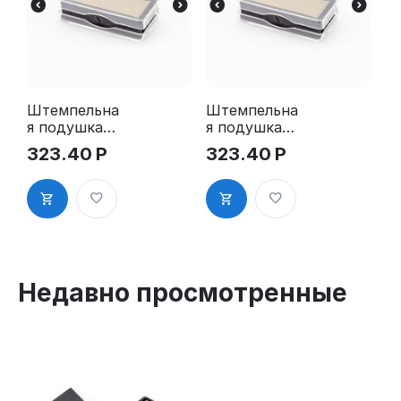
Штемпельна
Штемпельна
я подушка
я подушка
для GRM
для GRM
323.40
Р
323.40
Р
4912 2Pads
4912 2Pads,
синяя
Недавно просмотренные