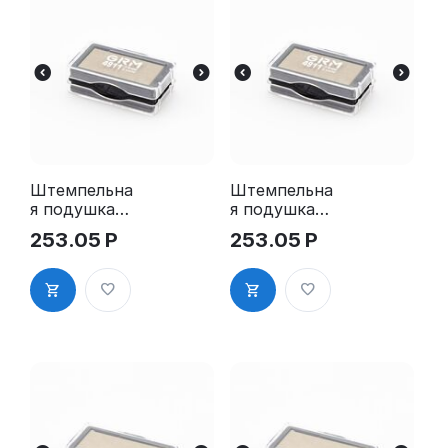
Штемпельна
Штемпельна
я подушка
я подушка
для GRM
для GRM
253.05
Р
253.05
Р
4911 2Pads
4911 2Pads,
синяя