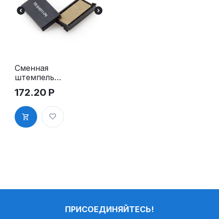
Сменная
штемпельна
я подушка
172.20
Р
для Trodat
4911 P4, 4911
P4 Typo,
4820 Р4,
4846 Р4,
4822 Р4
ПРИСОЕДИНЯЙТЕСЬ!