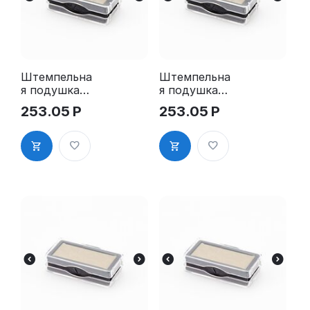
Штемпельна
Штемпельна
я подушка
я подушка
для GRM
для GRM
253.05
Р
253.05
Р
4911 2Pads
4911 2Pads,
синяя