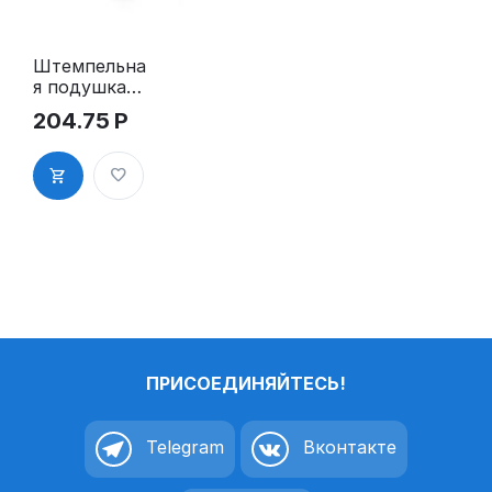
Штемпельна
я подушка
для GRM
204.75
Р
4922 Plus
ПРИСОЕДИНЯЙТЕСЬ!
Telegram
Вконтакте