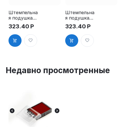
Штемпельна
Штемпельна
я подушка
я подушка
для GRM
для GRM
323.40
Р
323.40
Р
4912 2Pads
4912 2Pads,
синяя
Недавно просмотренные