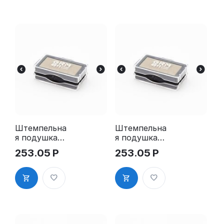
Штемпельна
Штемпельна
я подушка
я подушка
для GRM
для GRM
253.05
Р
253.05
Р
4911 2Pads
4911 2Pads,
синяя