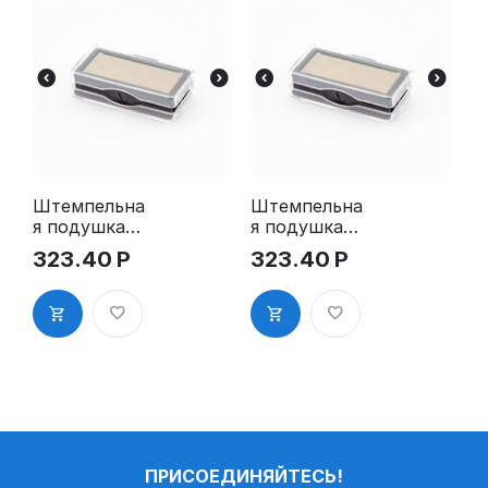
Штемпельна
Штемпельна
я подушка
я подушка
для GRM
для GRM
323.40
Р
323.40
Р
4912 2Pads
4912 2Pads,
синяя
ПРИСОЕДИНЯЙТЕСЬ!