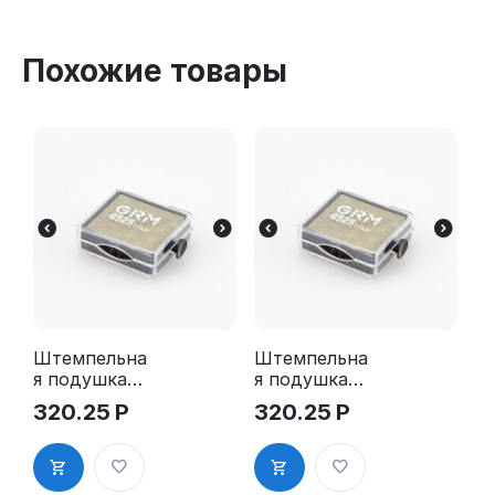
Похожие товары
Штемпельна
Штемпельна
я подушка
я подушка
для GRM
для GRM
320.25
Р
320.25
Р
4925 2Pads
4925 2Pads,
синяя