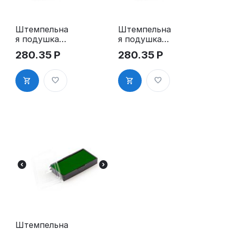
Штемпельна
Штемпельна
я подушка
я подушка
для GRM 50
для GRM 50
280.35
Р
280.35
Р
Plus
Plus, синяя
Штемпельна