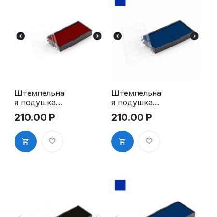
Штемпельна
Штемпельна
я подушка
я подушка
для GRM
для GRM
210.00
Р
210.00
Р
4913 Plus,
4913 Plus,
GRM 40 Plus
GRM 40
Plus, синяя