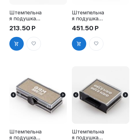
Штемпельна
Штемпельна
я подушка
я подушка
для GRM
для GRM 320
213.50
Р
451.50
Р
4941 2Pads,
2Pads
GRM 310
2Pads, синяя
Штемпельна
Штемпельна
я подушка
я подушка