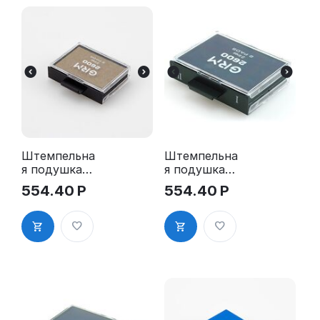
Штемпельна
Штемпельна
я подушка
я подушка
для GRM
для GRM
554.40
Р
554.40
Р
2600 2Pads,
2600 2Pads,
2660 2Pads,
2660 2Pads,
5206 2Pads,
5206 2Pads,
5460 2Pads
5460 2Pads,
синяя