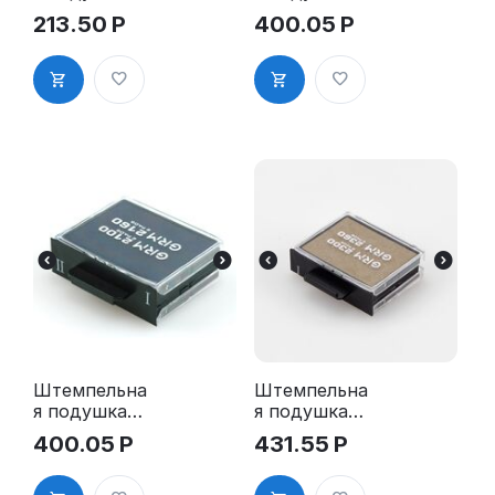
для GRM 320
для GRM
213.50
Р
400.05
Р
2Pads, синяя
2100 2Pads,
2160 2Pads,
5200 2Pads,
5430 2Pads
Штемпельна
Штемпельна
я подушка
я подушка
для GRM
для GRM
400.05
Р
431.55
Р
2100 2Pads,
2300 2Pads,
2160 2Pads,
2360 2Pads
5200 2Pads,