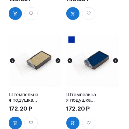
4910 Plus,
4910 Plus,
GRM 10 Plus
GRM 10 Plus,
синяя
Штемпельна
Штемпельна
я подушка
я подушка
для GRM
для GRM
172.20
Р
172.20
Р
4911 Plus,
4911 Plus,
GRM 20 Plus
GRM 20
Plus, синяя