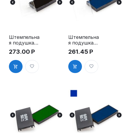
Штемпельна
Штемпельна
я подушка
я подушка
для GRM
для GRM
273.00
Р
261.45
Р
4915 Plus
4915 Plus,
синяя