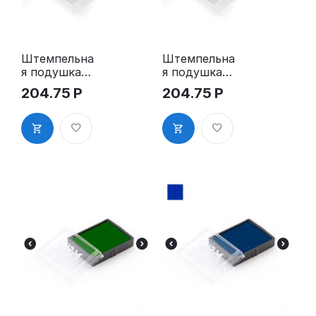
Штемпельна
Штемпельна
я подушка
я подушка
для GRM
для GRM
204.75
Р
204.75
Р
4922 Plus
4922 Plus,
синяя