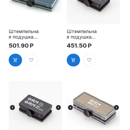
Штемпельна
Штемпельна
я подушка
я подушка
для GRM
для GRM
501.90
Р
451.50
Р
600 2Pads,
4941 2Pads,
синяя
GRM 310
2Pads