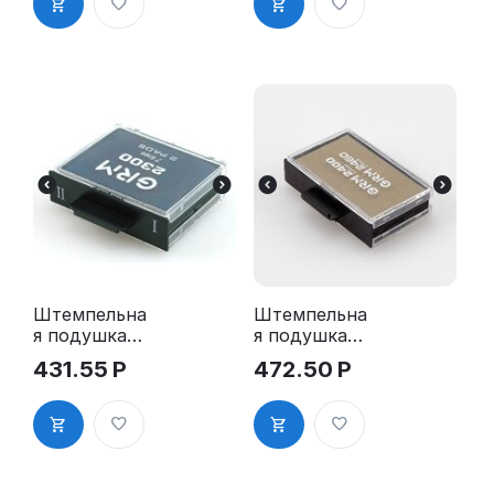
5430 2Pads,
синяя
Штемпельна
Штемпельна
я подушка
я подушка
для GRM
для GRM
431.55
Р
472.50
Р
2300 2Pads,
2400 2Pads,
2360 2Pads,
2460 2Pads
синяя