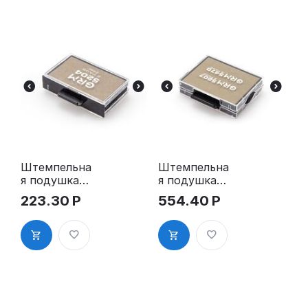
Штемпельна
Штемпельна
я подушка
я подушка
для GRM
для GRM
223.30
Р
554.40
Р
5204 2Pads
5207 2Pads,
синяя