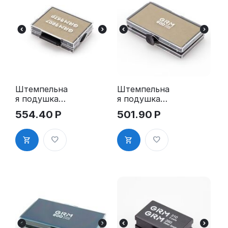
Штемпельна
Штемпельна
я подушка
я подушка
для GRM
для GRM
554.40
Р
501.90
Р
5207 2Pads
600 2Pads