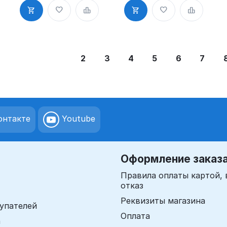
Mobistamps
Mobistamps
4310, Sirdash
4311, Sirdash
2
3
4
5
6
7
нтакте
Youtube
Оформление заказ
Правила оплаты картой, 
отказ
Реквизиты магазина
упателей
Оплата
а