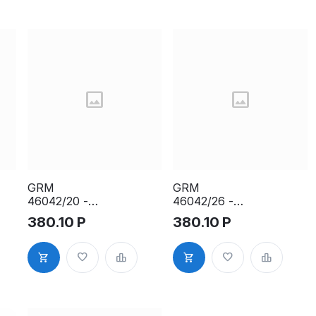
GRM
GRM
46042/20 -
46042/26 -
Штемпельна
Штемпельна
380.10
Р
380.10
Р
я подушка
я подушка
для GRM
для GRM
46042
46042
Hummer
Hummer