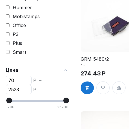
Hummer
Mobistamps
Office
P3
Plus
Smart
GRM 5480/2
Trodat P4
-
Цена
Trodat Printy
Штемпельна
274.43
Р
я подушка
Trodat Professional
Р
–
для Trodat
5480, 5485,
Р
5208, сине-
красная
70
Р
2523
Р