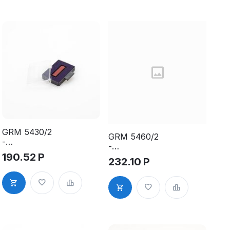
GRM 5430/2
GRM 5460/2
-
-
Штемпельна
Штемпельна
190.52
Р
232.10
Р
я подушка
я подушка
для Trodat
для Trodat
5430, 5435,
5460, 5465,
5030, 5546,
5204, 5206,
5200, сине-
5558, 5510,
красная
сине-
красная