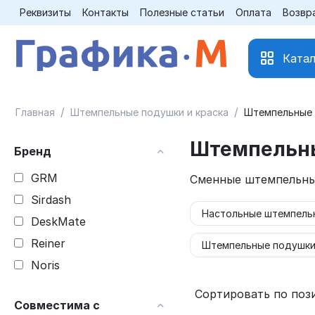
Реквизиты
Контакты
Полезные статьи
Оплата
Возвр
Катал
/
/
Главная
Штемпельные подушки и краска
Штемпельные
Штемпельн
Бренд
GRM
Сменные штемпельные
Sirdash
Настольные штемпель
DeskMate
Reiner
Штемпельные подушки
Noris
Сортировать по поз
Совместима с