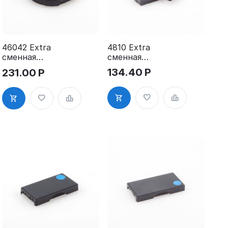
4810 Extra
46042 Extra
сменная
сменная
штемпельная
штемпельная
134.40
Р
231.00
Р
подушка для
подушка для
GRM 4810
Extra
Extra
Hummer
46042 1шт.