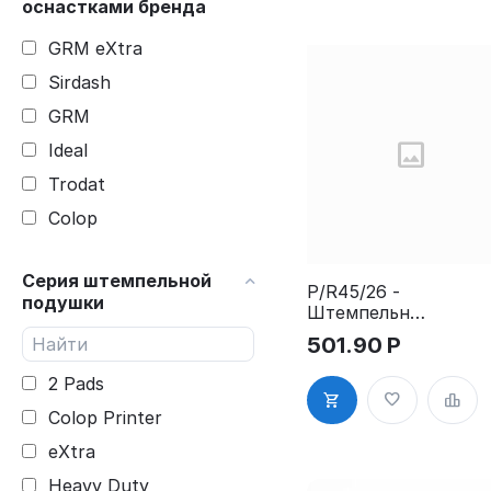
оснастками бренда
GRM eXtra
Sirdash
GRM
Ideal
Trodat
Colop
Серия штемпельной
P/R45/26 -
подушки
Штемпельна
я подушка
501.90
Р
для R45,
R45d, сине-
2 Pads
красная,
(№10)
Colop Printer
eXtra
Heavy Duty