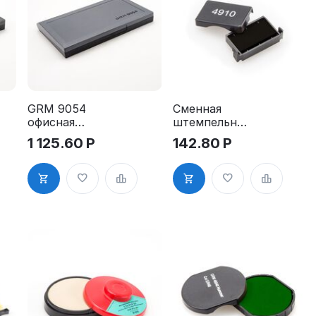
GRM 9054
Сменная
офисная
штемпельная
настольная
подушка для
1 125.60
Р
142.80
Р
штемпельная
Trodat 4910
подушка
P4, 4810 P4,
108*186 мм
4836 Р4
(по
материалу
100,7 х 180,4
мм)