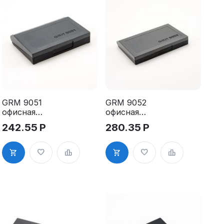
GRM 9051
GRM 9052
офисная
офисная
настольная
настольная
242.55
Р
280.35
Р
штемпельная
штемпельная
подушка
подушка
50*90 мм(по
70*110 мм
материалу
(по
56 х 87,5 мм)
материалу
61х101 мм)