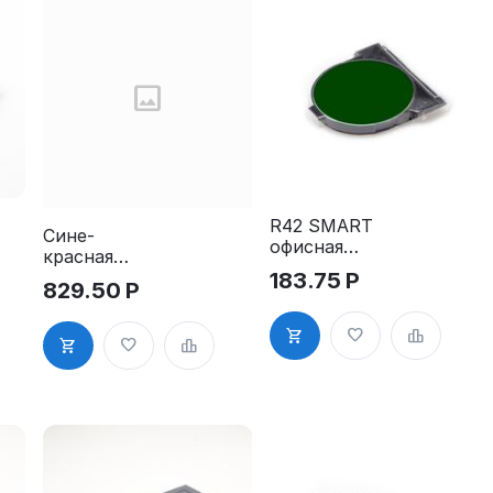
R42 SMART
Сине-
офисная
красная
сменная
штемпельная
183.75
Р
829.50
Р
штемпельная
подушка для
подушка 1шт
GRM 2600,
2660,5206,
5460 2pads