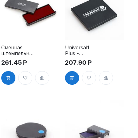
Universal1
Сменная
Plus -
штемпельная
настольная
подушка для
207.90
Р
261.45
Р
штемпельная
Trodat 4915
подушка,
P4
55х60 мм.