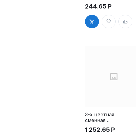
штемпельная
244.65
Р
для GRM
4915 Extra
Hummer
3-х цветная
сменная
штемпельная
1 252.65
Р
подушка по