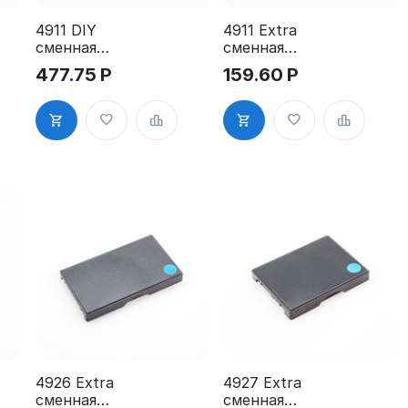
4911 DIY
4911 Extra
сменная
сменная
штемпельная
штемпельная
477.75
Р
159.60
Р
подушка для
подушка для
GRM 4911
GRM 4911
Extra DIY
Extra
черная для
Hummer
текстиля
4926 Extra
4927 Extra
сменная
сменная