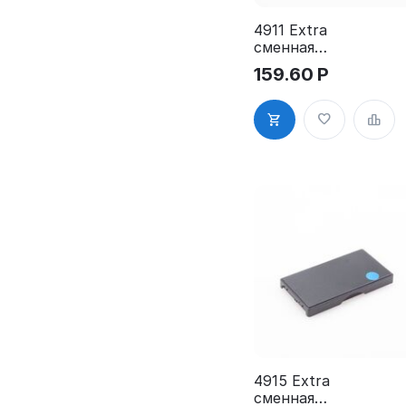
4911 Extra
сменная
штемпельная
159.60
Р
подушка для
GRM 4911
Extra DIY
4915 Extra
сменная