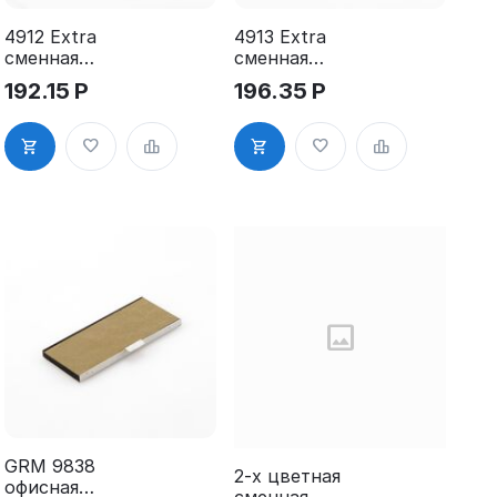
4912 Extra
4913 Extra
сменная
сменная
штемпельная
штемпельная
192.15
Р
196.35
Р
для GRM
для GRM
4912 Extra
4913 Extra
Hummer
Hummer
GRM 9838
2-х цветная
офисная
сменная