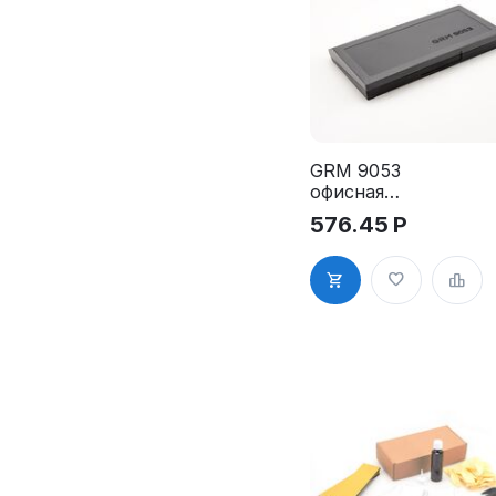
GRM 9053
офисная
настольная
576.45
Р
штемпельная
подушка
80*155
мм(по
материалу
70,8 х 150,4
мм)
(Графика-М)