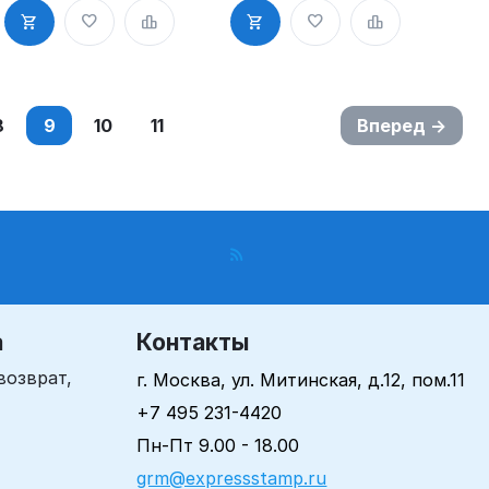
Mobistamps
Mobistamps
4312, Sirdash
4313, Sirdash
8
9
10
11
Вперед
а
Контакты
возврат,
г. Москва, ул. Митинская, д.12, пом.11
+7 495 231-4420
Пн-Пт 9.00 - 18.00
grm@expressstamp.ru