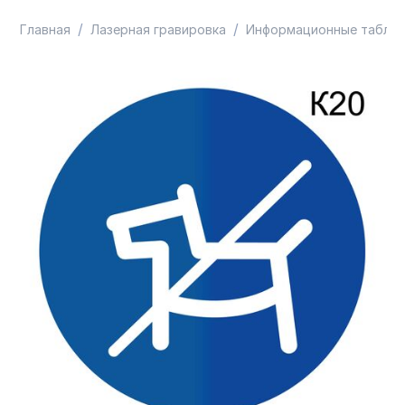
/
/
Главная
Лазерная гравировка
Информационные таблич