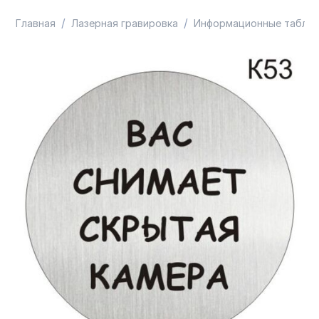
/
/
Главная
Лазерная гравировка
Информационные таблич