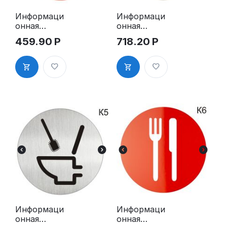
Информаци
Информаци
онная
онная
табличка
табличка
459.90
Р
718.20
Р
«Туалет»
«Туалет WC»
таблички на
таблички на
туалет
туалет
пиктограмм
пиктограмм
а на дверь
а K4
K3
Информаци
Информаци
онная
онная