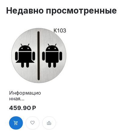
Недавно просмотренные
Информацио
нная
табличка
459.90
Р
«Туалет»
надпись на
дверь
пиктограмма
K103